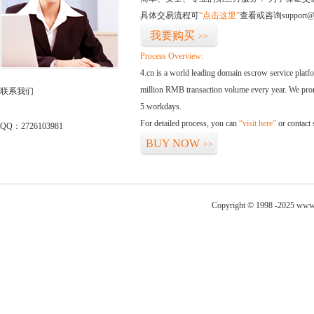
具体交易流程可
“点击这里”
查看或咨询support@
我要购买
>>
Process Overview:
4.cn is a world leading domain escrow service plat
million RMB transaction volume every year. We promi
联系我们
5 workdays.
For detailed process, you can
“visit here”
or contact
QQ：2726103981
BUY NOW
>>
Copyright © 1998 -2025 www.