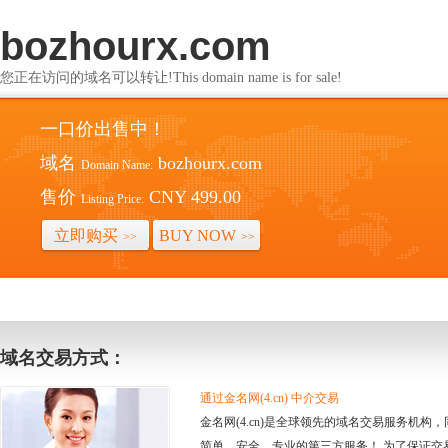
bozhourx.com
您正在访问的域名可以转让!This domain name is for sale!
一口价出售中！
域名
bozhourx.com
Domain Name:
售价
CNY 499.00
Listing Price:
立即购买
BUY NOW
>>
>>
域名交易方式：
通过金名网(4.cn) 中介交易
金名网(4.cn)是全球领先的域名交易服务机
简单、安全、专业的第三方服务！ 为了保证交